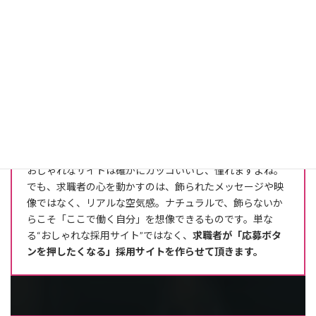
た。私たちは「どうすれば応募が増えるのか？」ではな
く、
「どうすれば“欲しい人材”だけが応募してくるの
か？」
を重視し、企業ごとに採用戦略を設計します。
「おしゃれな採用サイト」より「成果が出る採用サイ
ト」
おしゃれなサイトは確かにカッコいいし、憧れますよね。
でも、求職者の心を動かすのは、飾られたメッセージや映
像ではなく、リアルな空気感。ナチュラルで、飾らないか
らこそ「ここで働く自分」を想像できるものです。単な
る“おしゃれな採用サイト”ではなく、
求職者が「応募ボタ
ンを押したくなる」採用サイトを作らせて頂きます。